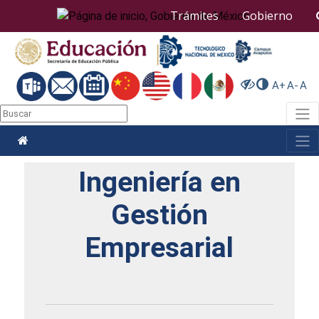
Nota:
Trámites
Gobierno
este
sitio
web
incluye
un
A+
A-
A
sistema
de
Togg
accesibilidad.
Togg
Ingeniería en
Gestión
Empresarial