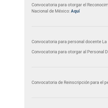
personas
Convocatoria para otorgar el Reconocimie
con
Nacional de México:
Aquí
discapacidad
visual
que
están
usando
Convocatoria para personal docente La 
un
lector
Convocatoria para otorgar al Personal 
de
pantalla;
Presione
Control-
F10
Convocatoria de Reinscripción para el 
para
abrir
un
menú