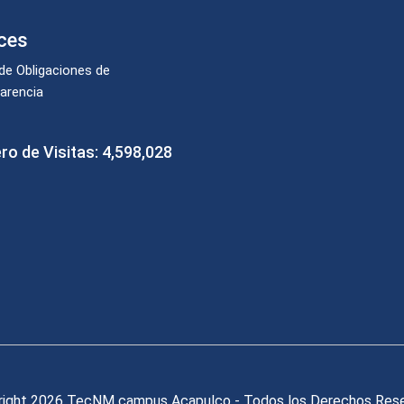
ces
 de Obligaciones de
arencia
o de Visitas:
4,598,028
ight 2026 TecNM campus Acapulco - Todos los Derechos Res