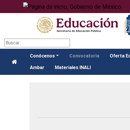
Nota:
este
sitio
web
incluye
un
sistema
de
Conócenos
Convocatoria
Oferta E
accesibilidad.
Presione
Ambar
Materiales INALI
Control-
F11
para
ajustar
el
sitio
web
a
las