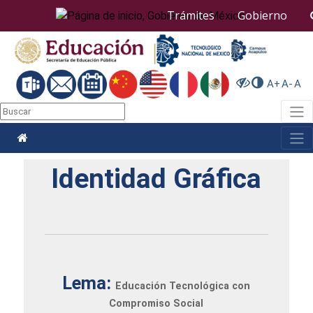
Nota:
Trámites
Gobierno
este
sitio
web
incluye
un
A+
A-
A
sistema
de
Togg
accesibilidad.
Togg
Identidad Gráfica
Lema:
Educación Tecnológica con
Compromiso Social