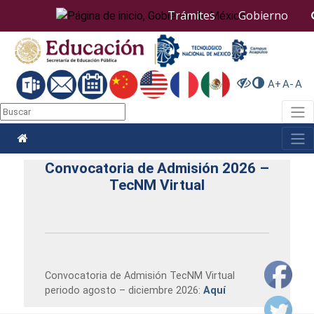
Nota:
Trámites
Gobierno
este
sitio
web
incluye
un
A+
A-
A
sistema
de
Togg
accesibilidad.
Togg
Convocatoria de Admisión 2026 –
TecNM Virtual
Convocatoria de Admisión TecNM Virtual
periodo agosto – diciembre 2026:
Aquí