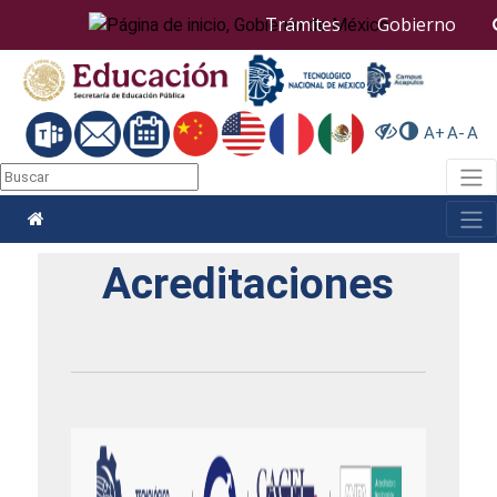
Nota:
Trámites
Gobierno
este
sitio
web
incluye
un
A+
A-
A
sistema
de
Togg
accesibilidad.
Togg
Acreditaciones