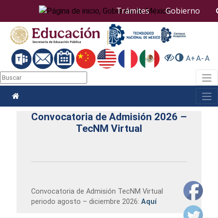
Nota:
Trámites
Gobierno
este
sitio
web
incluye
un
A+
A-
A
sistema
de
Togg
accesibilidad.
Togg
Convocatoria de Admisión 2026 –
TecNM Virtual
Convocatoria de Admisión TecNM Virtual
periodo agosto – diciembre 2026:
Aquí