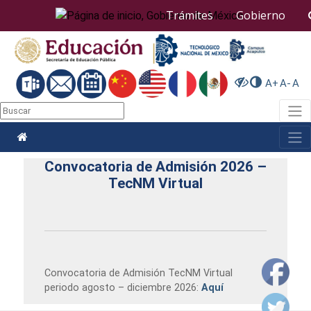
Nota:
Trámites
Gobierno
este
sitio
web
incluye
un
A+
A-
A
sistema
de
Togg
accesibilidad.
Togg
Convocatoria de Admisión 2026 –
TecNM Virtual
Convocatoria de Admisión TecNM Virtual
periodo agosto – diciembre 2026:
Aquí