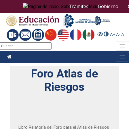
Nota:
Trámites
Gobierno
este
sitio
web
incluye
un
A+
A-
A
sistema
de
Togg
accesibilidad.
Togg
Foro Atlas de
Riesgos
Libro Relatoría del Foro para el Atlas de Riesgos