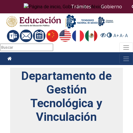
Nota:
Trámites
Gobierno
este
sitio
web
incluye
un
A+
A-
A
sistema
de
Togg
accesibilidad.
Togg
Departamento de
Gestión
Tecnológica y
Vinculación