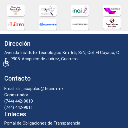
Dirección
Avenida Instituto Tecnológico Km. 6.5, S/N, Col. El Cayaco, C.
P. 39905, Acapulco de Juárez, Guerrero.
Accesibilidad
Contacto
Email: dir_acapulco@tecnm.mx
Conmutador:
(744) 442-9010
(744) 442-9011
Enlaces
Portal de Obligaciones de Transparencia