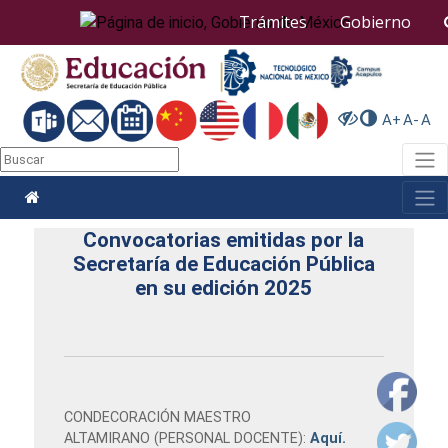
Nota:
Trámites
Gobierno
este
sitio
web
incluye
un
A+
A-
A
sistema
de
Togg
accesibilidad.
Togg
Convocatorias emitidas por la
Secretaría de Educación Pública
en su edición 2025
CONDECORACIÓN MAESTRO
ALTAMIRANO (PERSONAL DOCENTE):
Aquí.