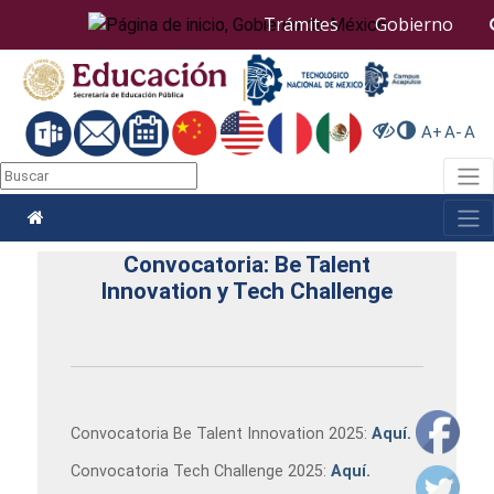
Nota:
Trámites
Gobierno
este
sitio
web
incluye
un
A+
A-
A
sistema
de
Togg
accesibilidad.
Togg
Convocatoria: Be Talent
Innovation y Tech Challenge
Convocatoria Be Talent Innovation 2025:
Aquí.
Convocatoria Tech Challenge 2025:
Aquí.