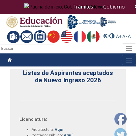
Nota:
Trámites
Gobierno
este
sitio
web
incluye
un
A+
A-
A
sistema
de
Togg
accesibilidad.
Togg
Listas de Aspirantes aceptados
de Nuevo Ingreso 2026
Licenciatura:
Arquitectura:
Aquí
Contador Público:
Aquí