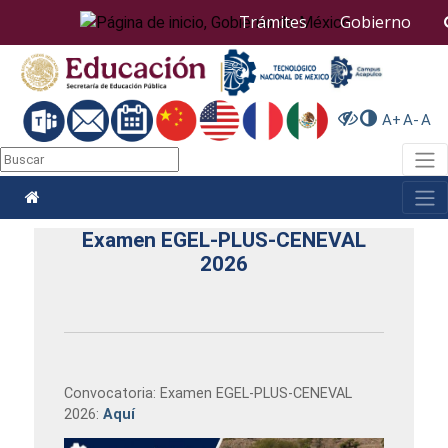
Nota:
Trámites
Gobierno
este
sitio
web
incluye
un
A+
A-
A
sistema
de
Togg
accesibilidad.
Togg
Examen EGEL-PLUS-CENEVAL
2026
Convocatoria: Examen EGEL-PLUS-CENEVAL
2026:
Aquí