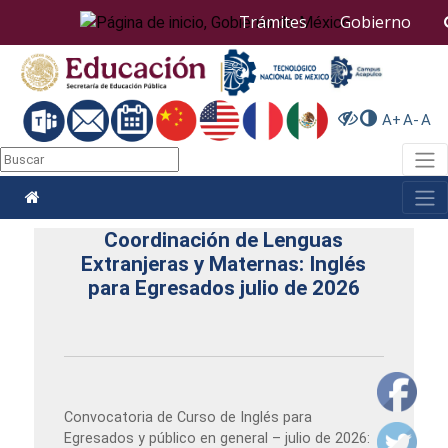
Nota:
Trámites
Gobierno
este
sitio
web
incluye
un
A+
A-
A
sistema
de
Togg
accesibilidad.
Togg
Coordinación de Lenguas
Extranjeras y Maternas: Inglés
para Egresados julio de 2026
Convocatoria de Curso de Inglés para
Egresados y público en general – julio de 2026: